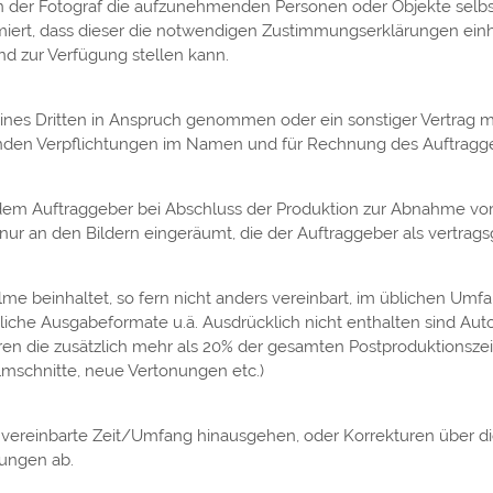
 der Fotograf die aufzunehmenden Personen oder Objekte selbst
ormiert, dass dieser die notwendigen Zustimmungserklärungen ei
d zur Verfügung stellen kann.
ines Dritten in Anspruch genommen oder ein sonstiger Vertrag mi
enden Verpflichtungen im Namen und für Rechnung des Auftragg
r dem Auftraggeber bei Abschluss der Produktion zur Abnahme vo
) nur an den Bildern eingeräumt, die der Auftraggeber als vertr
lme beinhaltet, so fern nicht anders vereinbart, im üblichen Umf
iche Ausgabeformate u.ä. Ausdrücklich nicht enthalten sind Aut
ren die zusätzlich mehr als 20% der gesamten Postproduktionsze
mschnitte, neue Vertonungen etc.)
 vereinbarte Zeit/Umfang hinausgehen, oder Korrekturen über die
tungen ab.