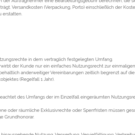
n der Auftragnehmer eine Bearbeitungsgebühr berechnen, die s
gt. Versandkosten (Verpackung, Porto) einschließlich der Kosten
 erstatten.
utzungsrechte in dem vertraglich festgelegten Umfang.
 erwirbt der Kunde nur ein einfaches Nutzungsrecht zur einmalig
rbehaltlich anderweitiger Vereinbarungen zeitlich begrenzt auf d
bjektes (Regelfall 1 Jahr).
chtet des Umfangs der im Einzelfall eingeräumten Nutzungsrecht
ne oder räumliche Exklusivrechte oder Sperrfristen müssen ge
ge Grundhonorar.
hinausgehende Nutzung, Verwertung, Vervielfältigung, Verbreitun