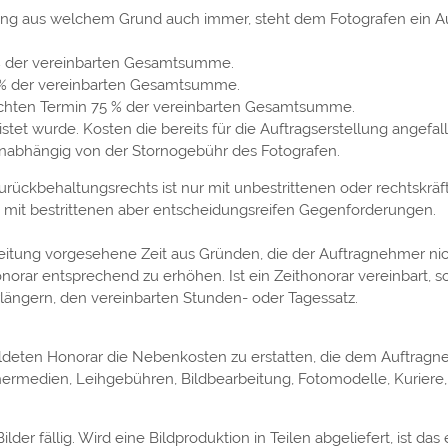
ung aus welchem Grund auch immer, steht dem Fotografen ein Au
% der vereinbarten Gesamtsumme.
 % der vereinbarten Gesamtsumme.
chten Termin 75 % der vereinbarten Gesamtsumme.
et wurde. Kosten die bereits für die Auftragserstellung angefalle
 unabhängig von der Stornogebühr des Fotografen.
rückbehaltungsrechts ist nur mit unbestrittenen oder rechtskrä
g mit bestrittenen aber entscheidungsreifen Gegenforderungen.
beitung vorgesehene Zeit aus Gründen, die der Auftragnehmer ni
norar entsprechend zu erhöhen. Ist ein Zeithonorar vereinbart, so 
längern, den vereinbarten Stunden- oder Tagessatz.
uldeten Honorar die Nebenkosten zu erstatten, die dem Auftra
hermedien, Leihgebühren, Bildbearbeitung, Fotomodelle, Kuriere, 
lder fällig. Wird eine Bildproduktion in Teilen abgeliefert, ist d